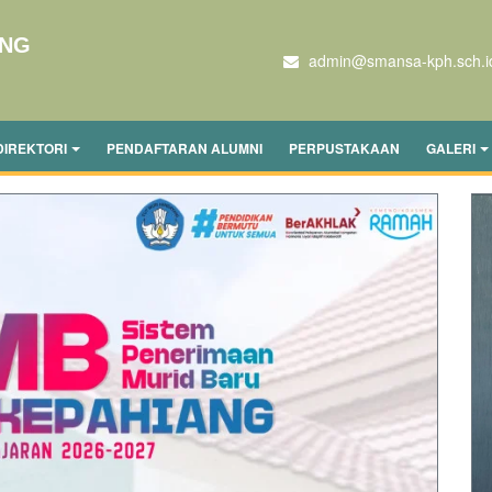
ANG
admin@smansa-kph.sch.i
DIREKTORI
PENDAFTARAN ALUMNI
PERPUSTAKAAN
GALERI