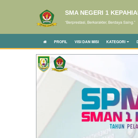
SMA NEGERI 1 KEPAHI
“Berprestasi, Berkarakter, Berdaya Saing.”
PROFIL
VISI DAN MISI
KATEGORI