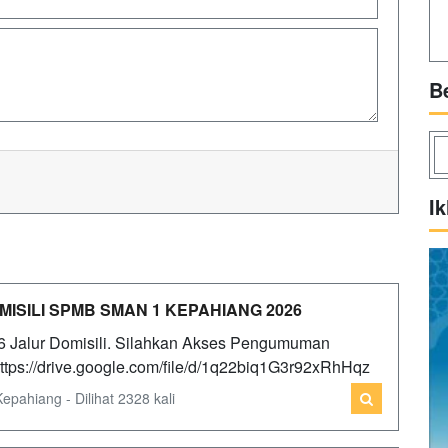
B
Ik
SILI SPMB SMAN 1 KEPAHIANG 2026
6 Jalur Domisili. Silahkan Akses Pengumuman
https://drive.google.com/file/d/1q22biq1G3r92xRhHqz
ahiang - Dilihat 2328 kali