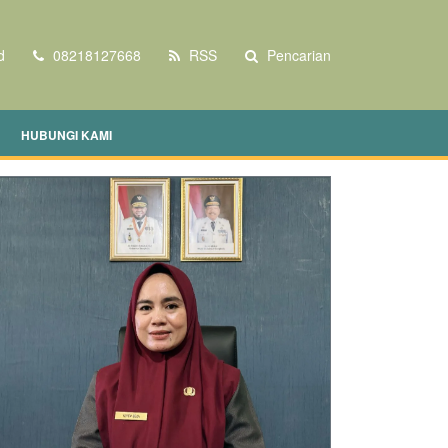
d
08218127668
RSS
Pencarian
HUBUNGI KAMI