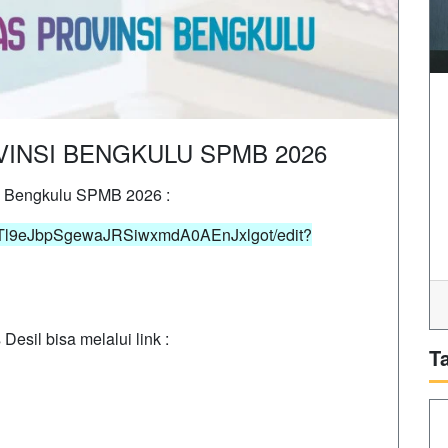
VINSI BENGKULU SPMB 2026
si Bengkulu SPMB 2026 :
/1NTl9eJbpSgewaJRSiwxmdA0AEnJxlgot/edit?
esil bisa melalui link :
T