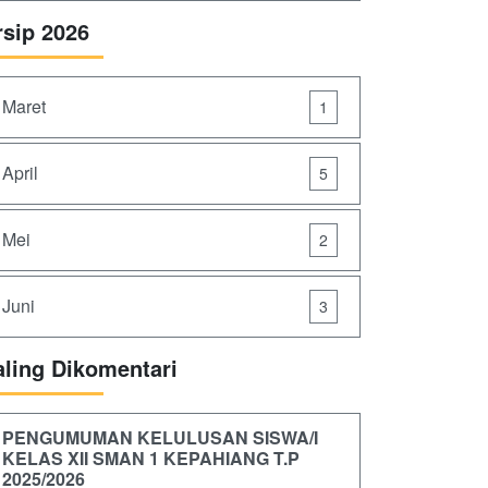
rsip 2026
Maret
1
April
5
Mei
2
Juni
3
aling Dikomentari
PENGUMUMAN KELULUSAN SISWA/I
KELAS XII SMAN 1 KEPAHIANG T.P
2025/2026